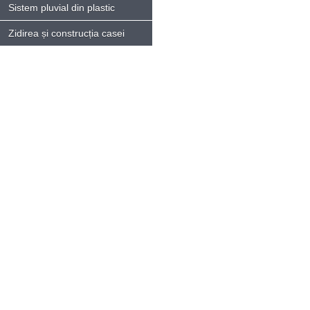
Sistem pluvial din plastic
Zidirea și construcția casei