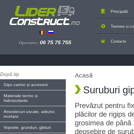
Principală
Termeni si con
Contacte
06 75 75 755
Operator:
După tip
Acasă
Gips carton și accesorii
Suruburi gi
Materiale termo și
hidroizolante
Prevăzut pentru fi
Amestecuri uscate, adezivi,
plăcilor de rigips d
mortare
grosimea de până 
Vopsele, grunduri, gleturi
deosebire de şurubu