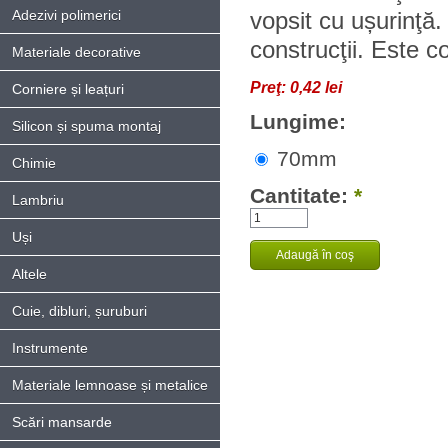
Adezivi polimerici
vopsit cu ușurinţă.
construcţii. Este c
Materiale decorative
Preţ:
0,42 lei
Corniere și leațuri
Lungime:
Silicon și spuma montaj
70mm
Chimie
Cantitate:
*
Lambriu
Uși
Altele
Cuie, dibluri, șuruburi
Instrumente
Materiale lemnoase și metalice
Scări mansarde