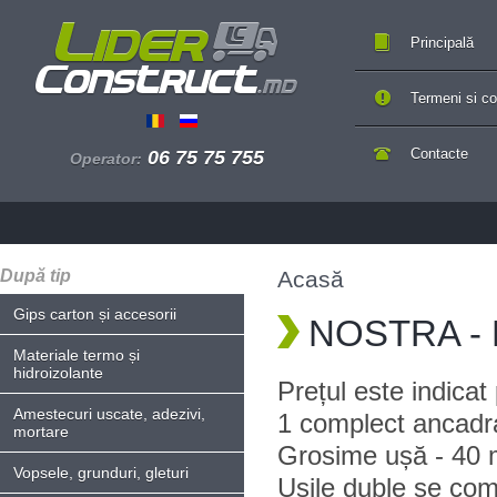
Principală
Termeni si con
Contacte
06 75 75 755
Operator:
După tip
Acasă
Gips carton și accesorii
NOSTRA - P
Materiale termo și
hidroizolante
Prețul este indica
Amestecuri uscate, adezivi,
1 complect ancadr
mortare
Grosime ușă - 40 
Vopsele, grunduri, gleturi
Ușile duble se com