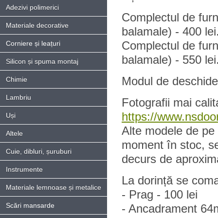
Adezivi polimerici
Complectul de furn
Materiale decorative
balamale) - 400 lei
Complectul de furni
Corniere și leațuri
balamale) - 550 lei
Silicon și spuma montaj
Modul de deschidere
Chimie
Lambriu
Fotografii mai calit
https://www.nsdoor
Uși
Alte modele de pe s
Altele
moment în stoc, s
Cuie, dibluri, șuruburi
decurs de aproxima
Instrumente
La dorință se coma
Materiale lemnoase și metalice
- Prag - 100 lei
Scări mansarde
- Ancadrament 64m