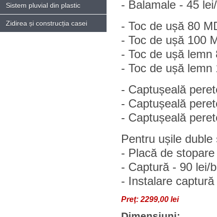
- Balamale - 45 lei
Sistem pluvial din plastic
Zidirea și construcția casei
- Toc de ușă 80 MD
- Toc de ușă 100 M
- Toc de ușă lemn 8
- Toc de ușă lemn 1
- Captușeală pere
- Captușeală pere
- Captușeală pere
Pentru ușile duble
- Placă de stopare 
- Captură - 90 lei/
- Instalare captură 
Preţ:
2299,00 lei
Dimensiuni: