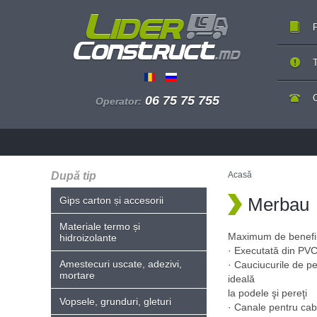
P
T
06 75 75 755
Operator:
După tip
Acasă
Merbau
Gips carton și accesorii
Materiale termo și
Maximum de benefilc
hidroizolante
· Executată din PVC 
Amestecuri uscate, adezivi,
· Cauciucurile de p
mortare
ideală
la podele şi pereţi
Vopsele, grunduri, gleturi
· Canale pentru cab