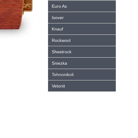
Euro As
Isover
Knauf
Rockwool
Sheetrock
Sniezka
Tehnonikoli
Vetonit