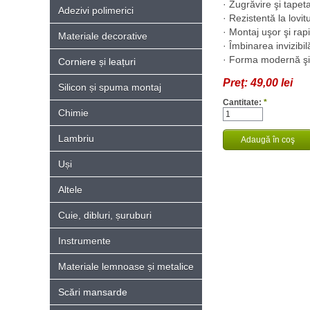
· Zugrăvire şi tapet
Adezivi polimerici
· Rezistentă la lovit
· Montaj uşor şi rapi
Materiale decorative
· Îmbinarea invizibi
· Forma modernă şi
Corniere și leațuri
Preţ:
49,00 lei
Silicon și spuma montaj
Cantitate:
*
Chimie
Lambriu
Uși
Altele
Cuie, dibluri, șuruburi
Instrumente
Materiale lemnoase și metalice
Scări mansarde