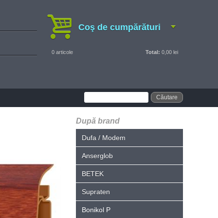
Coş de cumpărături
0
articole
Total:
0,00 lei
După brand
Dufa / Modem
Anserglob
BETEK
Supraten
Bonikol P