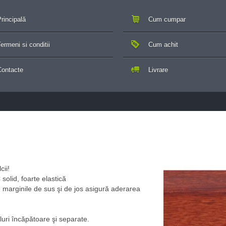
rincipală
Cum cumpar
ermeni si conditii
Cum achit
Contacte
Livrare
ii!
solid, foarte elastică
e marginile de sus şi de jos asigură aderarea
luri încăpătoare şi separate.