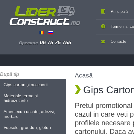
Principală
Termeni si con
Contacte
06 75 75 755
Operator:
După tip
Acasă
Gips carton și accesorii
Gips Carto
Materiale termo și
hidroizolante
Pretul promotional 
Amestecuri uscate, adezivi,
cazul in care veti p
mortare
profilele necesare 
Vopsele, grunduri, gleturi
cartonului. Daca a