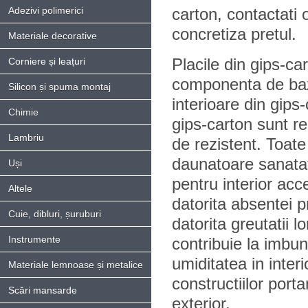
Adezivi polimerici
carton, contactati 
concretiza pretul.
Materiale decorative
Placile din gips-ca
Corniere și leațuri
componenta de baz
Silicon și spuma montaj
interioare din gips-
Chimie
gips-carton sunt re
Lambriu
de rezistent. Toate 
daunatoare sanatati
Uși
pentru interior acc
Altele
datorita absentei 
Cuie, dibluri, șuruburi
datorita greutatii l
Instrumente
contribuie la imbun
umiditatea in inter
Materiale lemnoase și metalice
constructiilor porta
Scări mansarde
exterior.