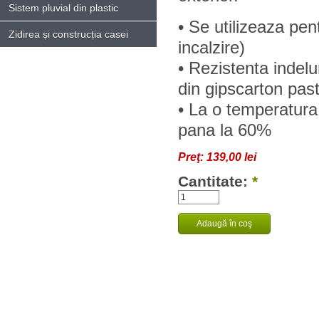
Sistem pluvial din plastic
• Se utilizeaza pent
Zidirea și construcția casei
incalzire)
• Rezistenta indelu
din gipscarton pas
• La o temperatura
pana la 60%
Preţ:
139,00 lei
Cantitate:
*