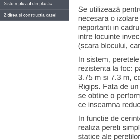
Sistem pluvial din plastic
Se utilizează pentr
Zidirea și construcția casei
necesara o izolare 
neportanti in cadru
intre locuinte invec
(scara blocului, ca
In sistem, peretele
rezistenta la foc: 
3.75 m si 7.3 m, co
Rigips. Fata de un 
se obtine o perfor
ce inseamna reduce
In functie de cerint
realiza pereti simplu
statice ale peretilo