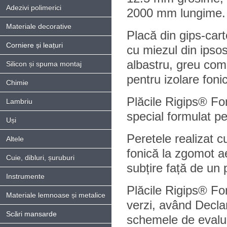
Adezivi polimerici
2000 mm lungime.
Materiale decorative
Placă din gips-ca
Corniere și leațuri
cu miezul din ipsos
albastru, greu comb
Silicon și spuma montaj
pentru izolare foni
Chimie
Plăcile Rigips® Fon
Lambriu
special formulat p
Uși
Peretele realizat c
Altele
fonică la zgomot ae
Cuie, dibluri, șuruburi
subțire față de un p
Instrumente
Plăcile Rigips® Fon
Materiale lemnoase și metalice
verzi, având Decla
Scări mansarde
schemele de evalua