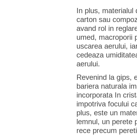
In plus, materialul
carton sau compozit
avand rol in reglar
umed, macroporii p
uscarea aerului, ia
cedeaza umiditatea 
aerului.
Revenind la gips, e
bariera naturala im
incorporata In cri
impotriva focului c
plus, este un mater
lemnul, un perete p
rece precum peretii