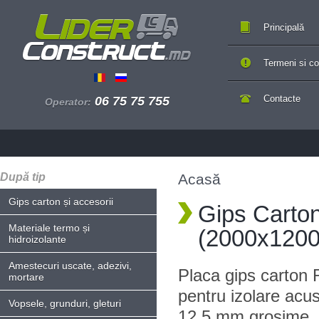
Principală
Termeni si con
Contacte
06 75 75 755
Operator:
După tip
Acasă
Gips carton și accesorii
Gips Carton
Materiale termo și
(2000x120
hidroizolante
Amestecuri uscate, adezivi,
Placa gips carton R
mortare
pentru izolare acus
Vopsele, grunduri, gleturi
12.5 mm grosime, 