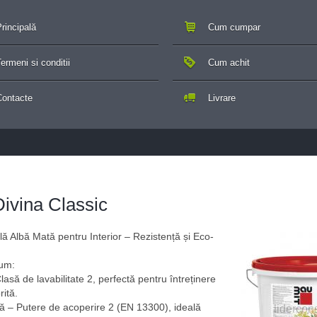
rincipală
Cum cumpar
ermeni si conditii
Cum achit
Contacte
Livrare
ivina Classic
ă Albă Mată pentru Interior – Rezistență și Eco-
ium:
asă de lavabilitate 2, perfectă pentru întreținere
rită.
tă – Putere de acoperire 2 (EN 13300), ideală