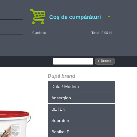
Coş de cumpărături
0
articole
Total:
0,00 lei
După brand
Dufa / Modem
Anserglob
BETEK
Supraten
Bonikol P