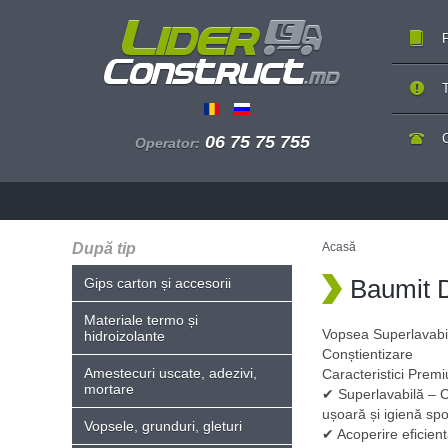
P
T
06 75 75 755
Operator:
După tip
Acasă
Baumit D
Gips carton și accesorii
Materiale termo și
Vopsea Superlavabil
hidroizolante
Conștientizare
Amestecuri uscate, adezivi,
Caracteristici Prem
mortare
✔ Superlavabilă – Cl
ușoară și igienă spo
Vopsele, grunduri, gleturi
✔ Acoperire eficien