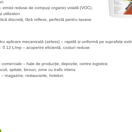
ri.
– emisii reduse de compuși organici volatili (VOC),
 utilizatori.
tică discretă, fără reflexe, perfectă pentru tavane
:
u aplicare mecanizată (airless) – rapidă și uniformă pe suprafețe exti
0.12 L/mp – acoperire eficientă, costuri reduse.
și comerciale – hale de producție, depozite, centre logistice.
 școli, spitale, birouri, zone cu trafic intens.
ty – magazine, restaurante, hoteluri.