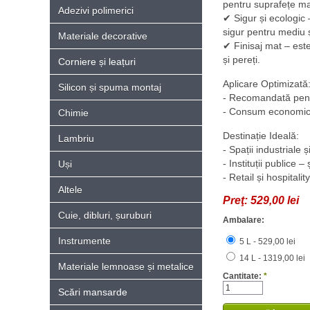
pentru suprafețe ma
Adezivi polimerici
✔ Sigur și ecologic 
sigur pentru mediu și
Materiale decorative
✔ Finisaj mat – este
și pereți.
Corniere și leațuri
Aplicare Optimizată
Silicon și spuma montaj
- Recomandată pentr
- Consum economic: 
Chimie
Destinație Ideală:
Lambriu
- Spații industriale 
- Instituții publice –
Uși
- Retail și hospitali
Altele
Preţ:
529,00 lei
Cuie, dibluri, șuruburi
Ambalare:
Instrumente
5 L - 529,00 lei
14 L - 1319,00 lei
Materiale lemnoase și metalice
Cantitate:
*
Scări mansarde