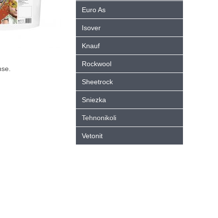
Euro As
Isover
Knauf
Rockwool
nse.
Sheetrock
Sniezka
Tehnonikoli
Vetonit