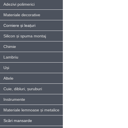
Adezivi polimerici
Materiale decorative
Corniere și leațuri
Silicon și spuma montaj
Chimie
Lambriu
Uși
Altele
Cuie, dibluri, șuruburi
Instrumente
Materiale lemnoase și metalice
Scări mansarde