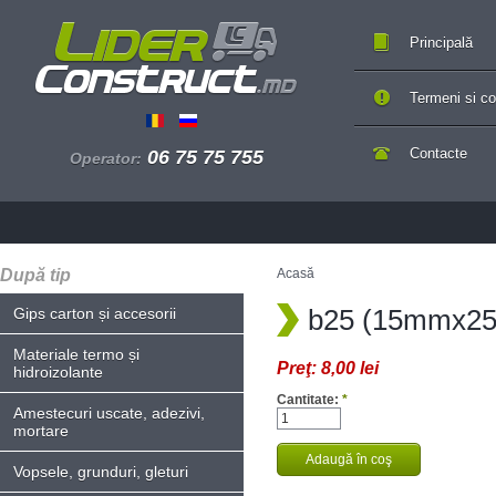
Principală
Termeni si con
Contacte
06 75 75 755
Operator:
După tip
Acasă
b25 (15mmx2
Gips carton și accesorii
Materiale termo și
Preţ:
8,00 lei
hidroizolante
Cantitate:
*
Amestecuri uscate, adezivi,
mortare
Vopsele, grunduri, gleturi