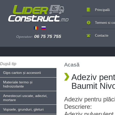
Principală
Termeni si con
Contacte
06 75 75 755
Operator:
După tip
Acasă
Gips carton și accesorii
Adeziv pentr
Materiale termo și
Baumit Niv
hidroizolante
Amestecuri uscate, adezivi,
Adeziv pentru plăc
mortare
Descriere:
Vopsele, grunduri, gleturi
Adeziv pulverulent