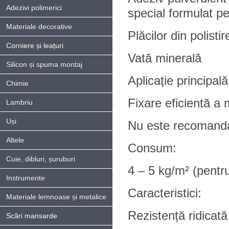
Adezivi polimerici
special formulat pen
Materiale decorative
Plăcilor din polist
Corniere și leațuri
Vată minerală
Silicon și spuma montaj
Aplicație principală
Chimie
Fixare eficientă a 
Lambriu
Uși
Nu este recomandat
Altele
Consum:
Cuie, dibluri, șuruburi
4 – 5 kg/m² (pentru
Instrumente
Caracteristici:
Materiale lemnoase și metalice
Rezistență ridicată
Scări mansarde