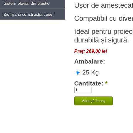
Sistem pluvial din plastic
Ușor de amestecat 
Zidirea și construcția casei
Compatibil cu dive
Ideal pentru proiec
durabilă și sigură.
Preţ:
269,00 lei
Ambalare:
25 Kg
Cantitate:
*