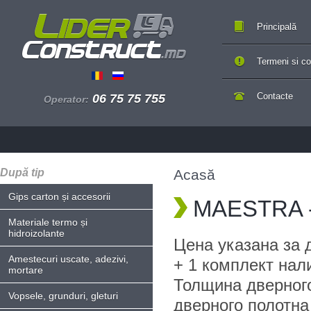
Principală
Termeni si con
Contacte
06 75 75 755
Operator:
După tip
Acasă
Gips carton și accesorii
MAESTRA - 
Materiale termo și
hidroizolante
Цена указана за 
Amestecuri uscate, adezivi,
+ 1 комплект нал
mortare
Толщина дверного
Vopsele, grunduri, gleturi
дверного полотна