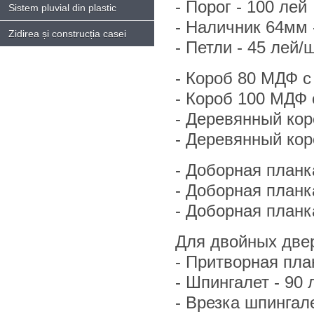
- Порог - 100 лей
Sistem pluvial din plastic
- Hаличник 64мм -
Zidirea și construcția casei
- Петли - 45 лей/ш
- Короб 80 МДФ с
- Короб 100 МДФ 
- Деревянный кор
- Деревянный кор
- Доборная планк
- Доборная планк
- Доборная планк
Для двойных двер
- Притворная план
- Шпингалет - 90 
- Врезка шпингале