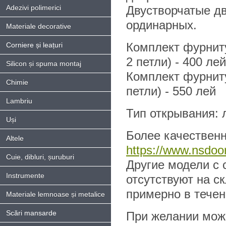
Adezivi polimerici
Двустворчатые дв
ординарных.
Materiale decorative
Комплект фурниту
Corniere și leațuri
2 петли) - 400 лей
Silicon și spuma montaj
Комплект фурниту
Chimie
петли) - 550 лей
Lambriu
Тип открывания: л
Uși
Более качественн
Altele
https://www.nsdoor
Cuie, dibluri, șuruburi
Другие модели с 
Instrumente
отсутствуют на с
примерно в течен
Materiale lemnoase și metalice
Scări mansarde
При желании можн