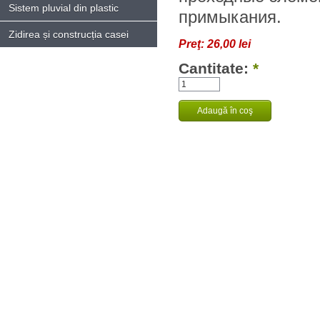
Sistem pluvial din plastic
примыкания.
Zidirea și construcția casei
Preţ:
26,00 lei
Cantitate:
*