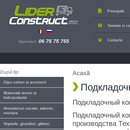
Principală
Termeni si con
Contacte
06 75 75 755
Operator:
După tip
Acasă
Gips carton și accesorii
Подкладоч
Materiale termo și
hidroizolante
Подкладочный к
Amestecuri uscate, adezivi,
mortare
Подкладочный к
производства Т
Vopsele, grunduri, gleturi