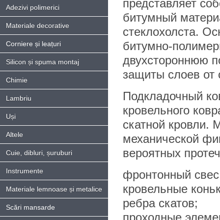
представляет со
Adezivi polimerici
битумный материа
Materiale decorative
стеклохолста. Ос
битумно-полиме
Corniere și leațuri
двухстороннюю по
Silicon și spuma montaj
защиты слоев от 
Chimie
Подкладочный ко
Lambriu
кровельного ковр
Uși
скатной кровли.
Altele
механической фи
вероятных протеч
Cuie, dibluri, șuruburi
Instrumente
фронтонный свес
кровельные коньк
Materiale lemnoase și metalice
ребра скатов;
Scări mansarde
проходные элеме