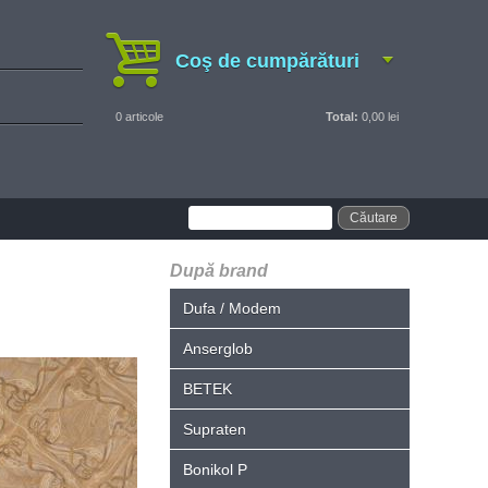
Coş de cumpărături
0
articole
Total:
0,00 lei
După brand
Dufa / Modem
Anserglob
BETEK
Supraten
Bonikol P