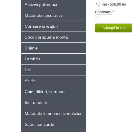
Adezivi polimerici
4m - 556,00 lei
Cantitate:
*
Materiale decorative
Corniere și leațuri
Silicon și spuma montaj
Chimie
Lambriu
Uși
Altele
Cuie, dibluri, șuruburi
Instrumente
Materiale lemnoase și metalice
Scări mansarde