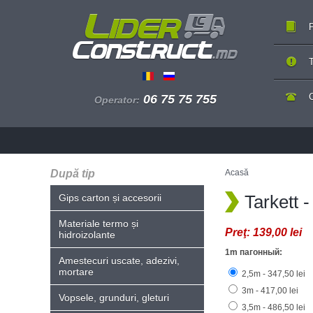
P
T
06 75 75 755
Operator:
După tip
Acasă
Tarkett
Gips carton și accesorii
Materiale termo și
Preţ:
139,00 lei
hidroizolante
1m пагонный:
Amestecuri uscate, adezivi,
mortare
2,5m - 347,50 lei
3m - 417,00 lei
Vopsele, grunduri, gleturi
3,5m - 486,50 lei