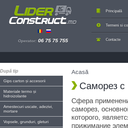
Principală
Termeni si con
Contacte
06 75 75 755
Operator:
După tip
Acasă
Gips carton și accesorii
Саморез с 
Materiale termo și
hidroizolante
Сфера применени
Amestecuri uscate, adezivi,
саморез, основн
mortare
которого, являет
Vopsele, grunduri, gleturi
прижимание элеме