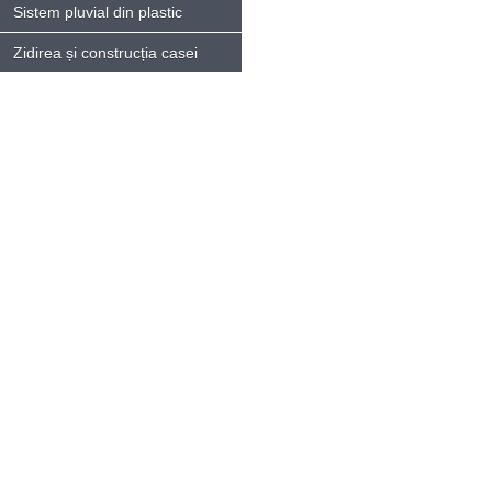
Sistem pluvial din plastic
Zidirea și construcția casei