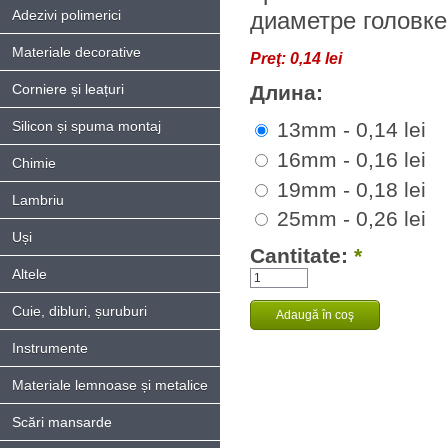
Adezivi polimerici
диаметре головке
Materiale decorative
Preţ:
0,14 lei
Corniere și leațuri
Длина:
Silicon și spuma montaj
13mm - 0,14 lei
16mm - 0,16 lei
Chimie
19mm - 0,18 lei
Lambriu
25mm - 0,26 lei
Uși
Cantitate:
*
Altele
Cuie, dibluri, șuruburi
Instrumente
Materiale lemnoase și metalice
Scări mansarde