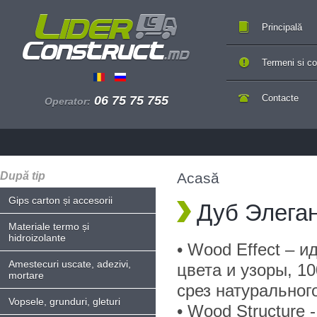
Principală
Termeni si con
Contacte
06 75 75 755
Operator:
După tip
Acasă
Gips carton și accesorii
Дуб Элега
Materiale termo și
hidroizolante
• Wood Effect – 
Amestecuri uscate, adezivi,
цвета и узоры, 
mortare
срез натуральног
Vopsele, grunduri, gleturi
• Wood Structure 