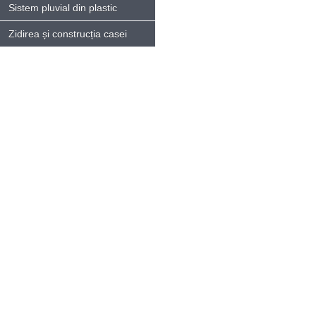
Sistem pluvial din plastic
Zidirea și construcția casei