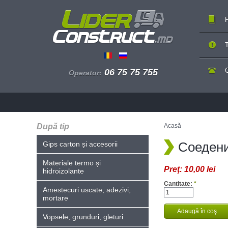
P
T
06 75 75 755
Operator:
După tip
Acasă
Соедени
Gips carton și accesorii
Materiale termo și
Preţ:
10,00 lei
hidroizolante
Cantitate:
*
Amestecuri uscate, adezivi,
mortare
Vopsele, grunduri, gleturi