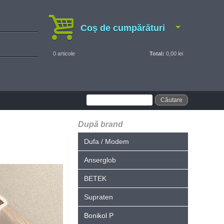
Coş de cumpărături
0
articole
Total:
0,00 lei
După brand
Dufa / Modem
Anserglob
BETEK
Supraten
Bonikol P