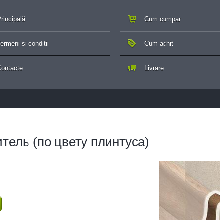
rincipală
Cum cumpar
ermeni si conditii
Cum achit
Contacte
Livrare
тель (по цвету плинтуса)