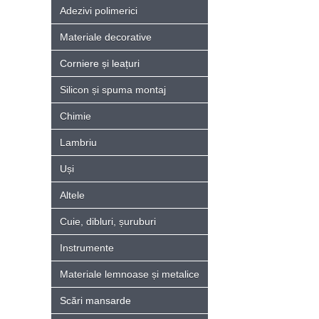
Adezivi polimerici
Materiale decorative
Corniere și leațuri
Silicon și spuma montaj
Chimie
Lambriu
Uși
Altele
Cuie, dibluri, șuruburi
Instrumente
Materiale lemnoase și metalice
Scări mansarde