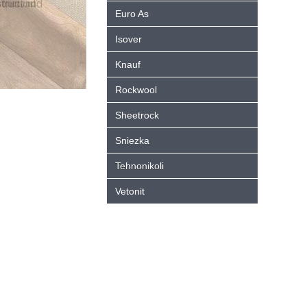
Euro As
Isover
Knauf
Rockwool
Sheetrock
Sniezka
Tehnonikoli
Vetonit