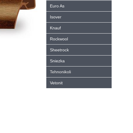
Euro As
Isover
Knauf
Rockwool
Sheetrock
Sniezka
Tehnonikoli
Vetonit