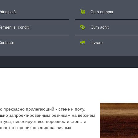
rincipală
Cum cumpar
ermeni si conditii
Cum achit
Contacte
Livrare
 прекрасно прилегающий к стене и полу.
льно запроектированным резинкам на верхнем
нтуса, нивелирует все неровности стены и
отнает от проникновения различных