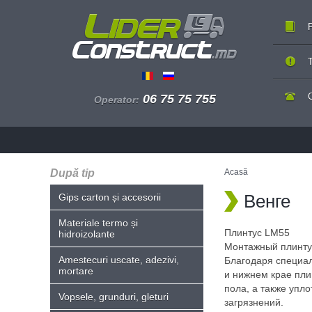
P
T
06 75 75 755
Operator:
După tip
Acasă
Венге
Gips carton și accesorii
Materiale termo și
Плинтус LM55
hidroizolante
Монтажный плинтус
Amestecuri uscate, adezivi,
Благодаря специа
mortare
и нижнем крае пли
пола, а также упл
Vopsele, grunduri, gleturi
загрязнений.