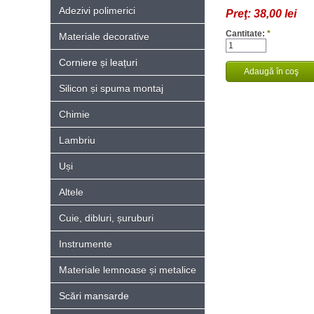
Adezivi polimerici
Preţ:
38,00 lei
Cantitate:
*
Materiale decorative
Corniere și leațuri
Silicon și spuma montaj
Chimie
Lambriu
Uși
Altele
Cuie, dibluri, șuruburi
Instrumente
Materiale lemnoase și metalice
Scări mansarde