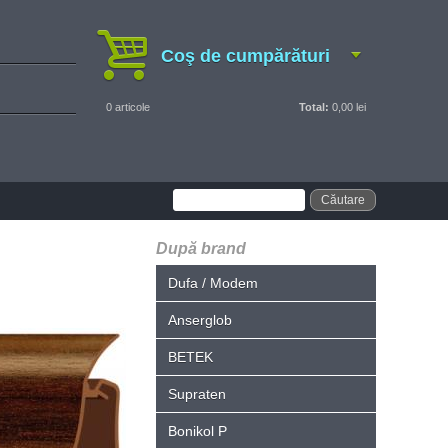
Coş de cumpărături
0
articole
Total:
0,00 lei
După brand
Dufa / Modem
Anserglob
BETEK
Supraten
Bonikol P