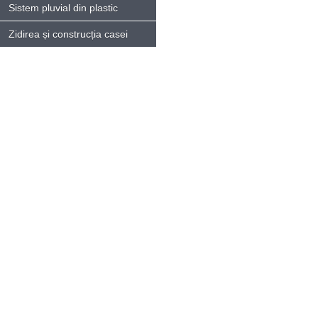
Sistem pluvial din plastic
Zidirea și construcția casei