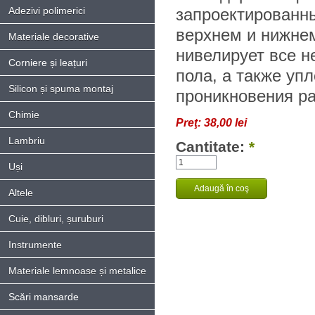
Adezivi polimerici
запроектированн
верхнем и нижнем
Materiale decorative
нивелирует все н
Corniere și leațuri
пола, а также упл
Silicon și spuma montaj
проникновения ра
Chimie
Preţ:
38,00 lei
Lambriu
Cantitate:
*
Uși
Altele
Cuie, dibluri, șuruburi
Instrumente
Materiale lemnoase și metalice
Scări mansarde