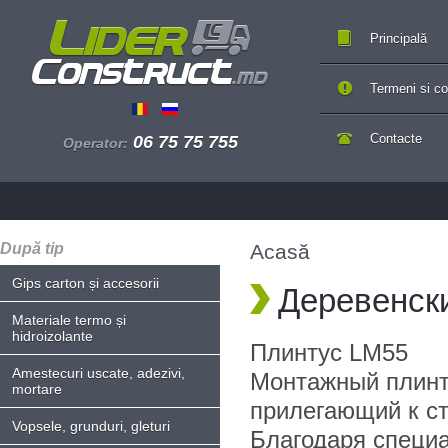
Principală
Termeni si con
Contacte
06 75 75 755
Operator:
După tip
Acasă
Gips carton și accesorii
Деревенск
Materiale termo și
hidroizolante
Плинтус LM55
Amestecuri uscate, adezivi,
Монтажный плинт
mortare
прилегающий к ст
Vopsele, grunduri, gleturi
Благодаря специ