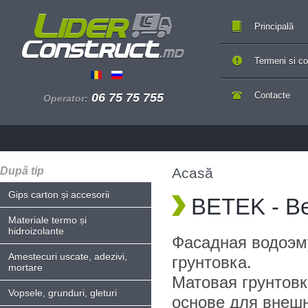
Principală
Termeni si con
Contacte
06 75 75 755
Operator:
După tip
Acasă
Gips carton și accesorii
BETEK - Bet
Materiale termo și
hidroizolante
Фасадная водоэм
Amestecuri uscate, adezivi,
грунтовка.
mortare
Матовая грунтовк
Vopsele, grunduri, gleturi
основе для внеш