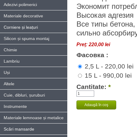
Adezivi polimerici
Экономит потреб
Высокая адгезия
Materiale decorative
Все типы бетона,
Corniere și leațuri
сильно абсорбир
Silicon și spuma montaj
Preţ:
220,00 lei
Chimie
Фасовка :
Lambriu
2,5 L - 220,00 lei
Uși
15 L - 990,00 lei
Altele
Cantitate:
*
Cuie, dibluri, șuruburi
Instrumente
Materiale lemnoase și metalice
Scări mansarde