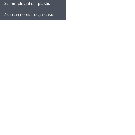
Sistem pluvial din plastic
Zidirea și construcția casei