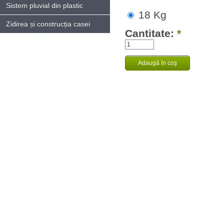
Sistem pluvial din plastic
18 Kg
Zidirea și construcția casei
Cantitate:
*