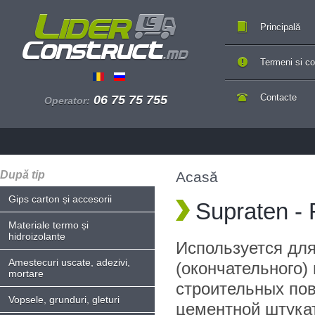
Principală
Termeni si con
Contacte
06 75 75 755
Operator:
După tip
Acasă
Gips carton și accesorii
Supraten -
Materiale termo și
hidroizolante
Используется дл
Amestecuri uscate, adezivi,
(окончательного)
mortare
строительных пов
Vopsele, grunduri, gleturi
цементной штукат