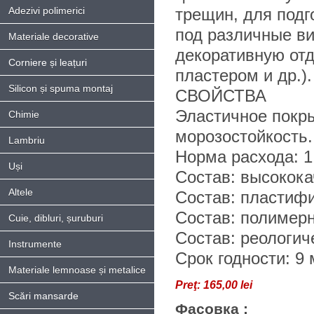
Adezivi polimerici
трещин, для подг
под различные ви
Materiale decorative
декоративную от
Corniere și leațuri
пластером и др.).
Silicon și spuma montaj
СВОЙСТВА
Эластичное покры
Chimie
морозостойкость.
Lambriu
Норма расхода: 1,
Uși
Состав: высокок
Altele
Состав: пластиф
Состав: полимер
Cuie, dibluri, șuruburi
Состав: реологи
Instrumente
Срок годности: 9 
Materiale lemnoase și metalice
Preţ:
165,00 lei
Scări mansarde
Фасовка :