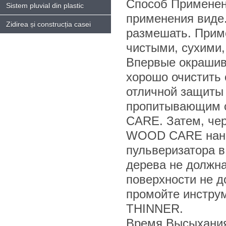
Способ Применен
Sistem pluvial din plastic
применения виде
Zidirea și construcția casei
размешать. Прим
чистыми, сухими,
Впервые окрашив
хорошо очистить 
отличной защиты
пропитывающим 
CARE. Затем, чер
WOOD CARE нанос
пульверизатора в
дерева не должн
поверхности не д
промойте инстр
THINNER.
Время Высыхания 