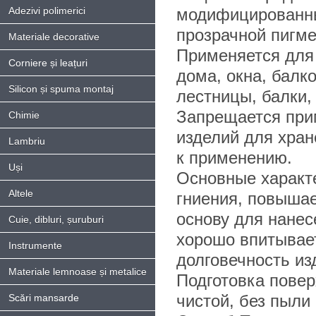
Adezivi polimerici
модифицированны
прозрачной пигме
Materiale decorative
Применяется для
Corniere și leațuri
дома, окна, балк
Silicon și spuma montaj
лестницы, балки,
Запрещается при
Chimie
изделий для хран
Lambriu
к применению.
Uși
Основные характ
Altele
гниения, повышае
основу для нанес
Cuie, dibluri, șuruburi
хорошо впитывает
Instrumente
долговечность из
Materiale lemnoase și metalice
Подготовка повер
чистой, без пыли
Scări mansarde