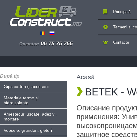
Principală
Termeni si con
Contacte
06 75 75 755
Operator:
După tip
Acasă
Gips carton și accesorii
BETEK - W
Materiale termo și
hidroizolante
Описание продукт
Amestecuri uscate, adezivi,
применения: Уни
mortare
высокопроницаем
Vopsele, grunduri, gleturi
защитное средств