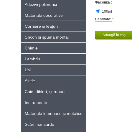
Фасовка :
Adezivi polimerici
100ml
Materiale decorative
Cantitate:
*
Corniere și leațuri
Silicon și spuma montaj
Chimie
Lambriu
Uși
Altele
Cuie, dibluri, șuruburi
Instrumente
Materiale lemnoase și metalice
Scări mansarde