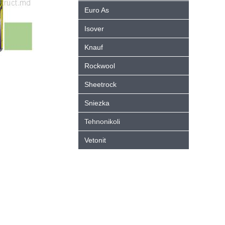
Euro As
Isover
Knauf
Rockwool
Sheetrock
Sniezka
Tehnonikoli
Vetonit