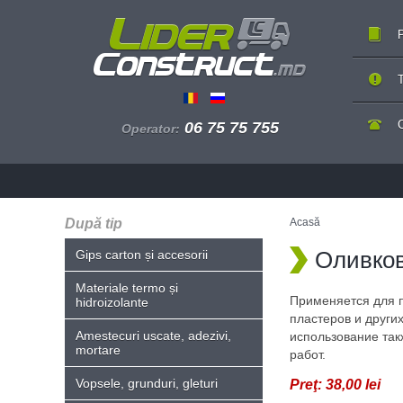
P
T
06 75 75 755
Operator:
După tip
Acasă
Оливко
Gips carton și accesorii
Materiale termo și
Применяется для п
hidroizolante
пластеров и други
Amestecuri uscate, adezivi,
использование так
mortare
работ.
Vopsele, grunduri, gleturi
Preţ:
38,00 lei