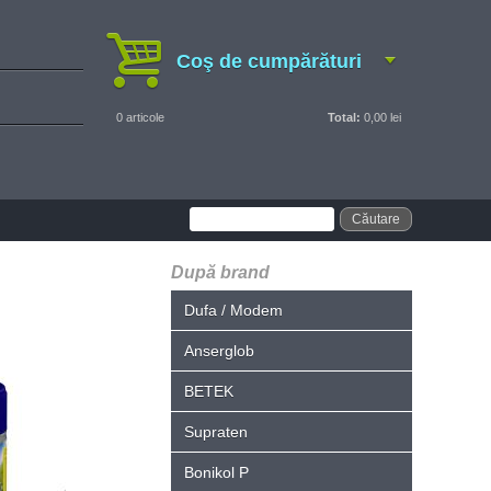
Coş de cumpărături
0
articole
Total:
0,00 lei
După brand
Dufa / Modem
Anserglob
BETEK
Supraten
Bonikol P