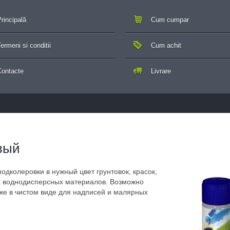
rincipală
Cum cumpar
ermeni si conditii
Cum achit
Contacte
Livrare
вый
одколеровки в нужный цвет грунтовок, красок,
х воднодисперсных материалов. Возможно
же в чистом виде для надписей и малярных